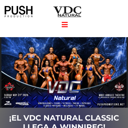
Skip
to
content
Toggle
Navigation
HOME
TICKETS
REGISTRATION
RESULTS
¡EL VDC NATURAL CLASSIC
LLEGA A WINNIPEG!